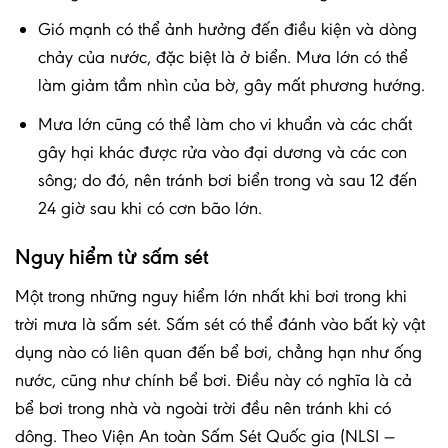
Gió mạnh có thể ảnh hưởng đến điều kiện và dòng
chảy của nước, đặc biệt là ở biển. Mưa lớn có thể
làm giảm tầm nhìn của bờ, gây mất phương hướng.
Mưa lớn cũng có thể làm cho vi khuẩn và các chất
gây hại khác được rửa vào đại dương và các con
sông; do đó, nên tránh bơi biển trong và sau 12 đến
24 giờ sau khi có cơn bão lớn.
Nguy hiểm từ sấm sét
Một trong những nguy hiểm lớn nhất khi bơi trong khi
trời mưa là sấm sét. Sấm sét có thể đánh vào bất kỳ vật
dụng nào có liên quan đến bể bơi, chẳng hạn như ống
nước, cũng như chính bể bơi. Điều này có nghĩa là cả
bể bơi trong nhà và ngoài trời đều nên tránh khi có
dông. Theo Viện An toàn Sấm Sét Quốc gia (NLSI —