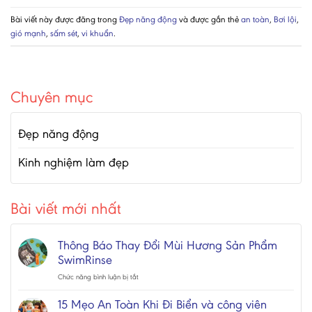
Bài viết này được đăng trong
Đẹp năng động
và được gắn thẻ
an toàn
,
Bơi lội
,
gió mạnh
,
sấm sét
,
vi khuẩn
.
Chuyên mục
Đẹp năng động
Kinh nghiệm làm đẹp
Bài viết mới nhất
Thông Báo Thay Đổi Mùi Hương Sản Phẩm
SwimRinse
ở
Chức năng bình luận bị tắt
Thông
Báo
15 Mẹo An Toàn Khi Đi Biển và công viên
Thay