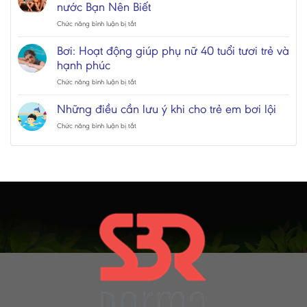
nước Bạn Nên Biết
Đổi
Mùi
ở
Chức năng bình luận bị tắt
Hương
15
Sản
Mẹo
Bơi: Hoạt động giúp phụ nữ 40 tuổi tươi trẻ và
Phẩm
An
hạnh phúc
SwimRinse
Toàn
Khi
ở
Chức năng bình luận bị tắt
Đi
Bơi:
Biển
Hoạt
Những điều cần lưu ý khi cho trẻ em bơi lội
và
động
công
giúp
ở
Chức năng bình luận bị tắt
viên
phụ
Những
nước
nữ
điều
Bạn
40
cần
Nên
tuổi
lưu
Biết
tươi
ý
trẻ
khi
và
cho
hạnh
trẻ
phúc
em
bơi
lội