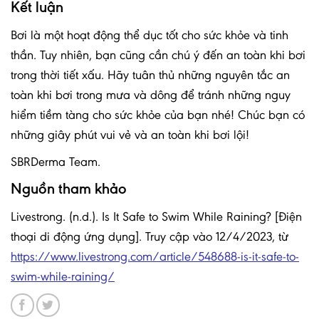
Kết luận
Bơi là một hoạt động thể dục tốt cho sức khỏe và tinh
thần. Tuy nhiên, bạn cũng cần chú ý đến an toàn khi bơi
trong thời tiết xấu. Hãy tuân thủ những nguyên tắc an
toàn khi bơi trong mưa và dông để tránh những nguy
hiểm tiềm tàng cho sức khỏe của bạn nhé! Chúc bạn có
những giây phút vui vẻ và an toàn khi bơi lội!
SBRDerma Team.
Nguồn tham khảo
Livestrong. (n.d.). Is It Safe to Swim While Raining? [Điện
thoại di động ứng dụng]. Truy cập vào 12/4/2023, từ
https://www.livestrong.com/article/548688-is-it-safe-to-
swim-while-raining/