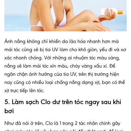
Ánh nắng không chỉ khiến da lão hóa nhanh hơn mà
mái tóc cũng sẽ bị tia UV làm cho khô giòn, yếu đi và xơ
xác nhanh chóng. Với những ai nhuộm tóc màu sáng,
nắng sẽ làm mái tóc xỉn màu, cháy vàng xấu xí. Để
ngăn chặn ảnh hưởng của tia UV, trên thị trường hiện
nay cũng có nhiều loại chống nắng dạng xịt, bạn có thể
xịt trực tiếp lên tóc.
5. Làm sạch Clo dư trên tóc ngay sau khi
bơi
Như đã nói ở trên, Clo là 1 trong 2 tác nhân chính gây