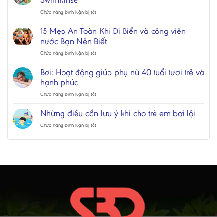
SwimRinse
ở
Chức năng bình luận bị tắt
Thông
Báo
15 Mẹo An Toàn Khi Đi Biển và công viên
Thay
nước Bạn Nên Biết
Đổi
Mùi
ở
Chức năng bình luận bị tắt
Hương
15
Sản
Mẹo
Bơi: Hoạt động giúp phụ nữ 40 tuổi tươi trẻ và
Phẩm
An
hạnh phúc
SwimRinse
Toàn
Khi
ở
Chức năng bình luận bị tắt
Đi
Bơi:
Biển
Hoạt
Những điều cần lưu ý khi cho trẻ em bơi lội
và
động
công
giúp
ở
Chức năng bình luận bị tắt
viên
phụ
Những
nước
nữ
điều
Bạn
40
cần
Nên
tuổi
lưu
Biết
tươi
ý
trẻ
khi
và
cho
hạnh
trẻ
phúc
em
bơi
lội