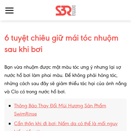
Bỏ
qua
nội
dung
6 tuyệt chiêu giữ mái tóc nhuộm
sau khi bơi
Bạn vừa nhuộm được một màu tóc ưng ý nhưng lại sợ
nước hồ bơi làm phai màu. Để không phải hỏng tóc,
những cách sau đây sẽ giảm thiểu tác hại của ánh nắng
và Clo có trong nước hồ bơi.
Thông Báo Thay Đổi Mùi Hương Sản Phẩm
SwimRinse
Cẩn thận khi đi bơi: Nấm da có thể là mối nguy