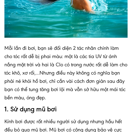
Mỗi lần đi bơi, bạn sẽ đối diện 2 tác nhân chính làm
cho tóc rất dễ bị phai màu: một là các tia UV từ ánh
nắng mặt trời và hai là Clo có trong nước rất dễ làm cho
tóc khô, xơ rối,…Nhưng điều này không có nghĩa bạn
phải né khỏi hồ bơi, chỉ cần vài cách đơn giản sau đây
bạn có thể tung tăng bơi lội mà vẫn sở hữu một mái tóc
bền màu, óng đẹp.
1. Sử dụng mũ bơi
Kính bơi được rất nhiều người sử dụng nhưng hầu hết
đều bỏ qua mũ bơi. Mũ bơi có công dụng bảo vệ cực