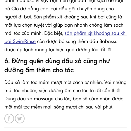
phai màu tóc. Vì vậy bạn nên gội đầu thật sạch để loại
bỏ Clo dư bằng các loại dầu gội chuyên dùng cho
người đi bơi. Sản phẩm xịt khoáng sau khi bơi cũng là
một lựa chọn tuyệt vời giúp bạn nhanh chóng làm sạch
mái tóc của mình. Đặc biệt,
sản phẩm xịt khoáng sau khi
bơi SwimRinse
còn được bổ sung thêm dầu Babassu
được ép lạnh mang lại hiệu quả dưỡng tóc rất tốt.
6. Đừng quên dùng dầu xả cũng như
dưỡng ẩm thêm cho tóc
Dầu xả làm tóc mềm mượt một cách tự nhiên. Với những
mái tóc nhuộm, việc dưỡng ẩm cho tóc là rất cần thiết.
Dùng dầu xả massage cho tóc, bạn sẽ cảm nhận được
một mái tóc mềm mại, sóng mượt chỉ sau vài phút.