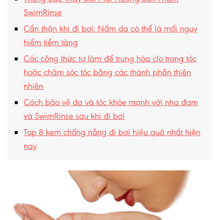
SwimRinse
Cẩn thận khi đi bơi: Nấm da có thể là mối nguy
hiểm tiềm tàng
Các công thức tự làm để trung hòa clo trong tóc
hoặc chăm sóc tóc bằng các thành phần thiên
nhiên
Cách bảo vệ da và tóc khỏe mạnh với nha đam
và SwimRinse sau khi đi bơi
Top 8 kem chống nắng đi bơi hiệu quả nhất hiện
nay