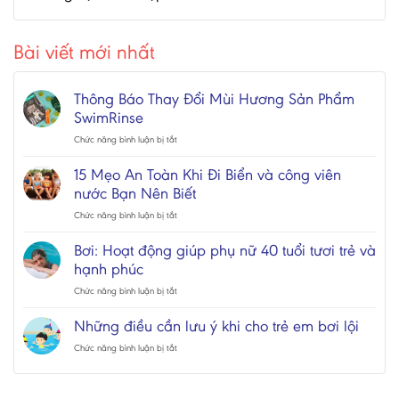
Bài viết mới nhất
Thông Báo Thay Đổi Mùi Hương Sản Phẩm
SwimRinse
ở
Chức năng bình luận bị tắt
Thông
Báo
15 Mẹo An Toàn Khi Đi Biển và công viên
Thay
nước Bạn Nên Biết
Đổi
Mùi
ở
Chức năng bình luận bị tắt
Hương
15
Sản
Mẹo
Bơi: Hoạt động giúp phụ nữ 40 tuổi tươi trẻ và
Phẩm
An
hạnh phúc
SwimRinse
Toàn
Khi
ở
Chức năng bình luận bị tắt
Đi
Bơi:
Biển
Hoạt
Những điều cần lưu ý khi cho trẻ em bơi lội
và
động
công
giúp
ở
Chức năng bình luận bị tắt
viên
phụ
Những
nước
nữ
điều
Bạn
40
cần