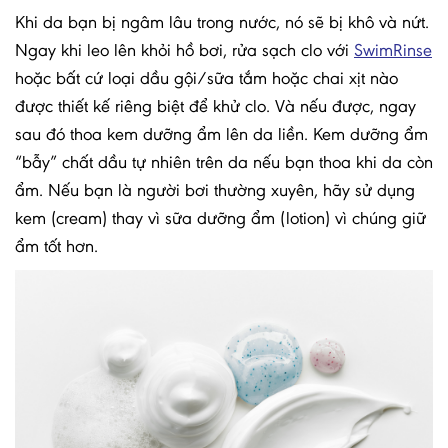
Khi da bạn bị ngâm lâu trong nước, nó sẽ bị khô và nứt.
Ngay khi leo lên khỏi hồ bơi, rửa sạch clo với
SwimRinse
hoặc bất cứ loại dầu gội/sữa tắm hoặc chai xịt nào
được thiết kế riêng biệt để khử clo. Và nếu được, ngay
sau đó thoa kem dưỡng ẩm lên da liền. Kem dưỡng ẩm
“bẫy” chất dầu tự nhiên trên da nếu bạn thoa khi da còn
ẩm. Nếu bạn là người bơi thường xuyên, hãy sử dụng
kem (cream) thay vì sữa dưỡng ẩm (lotion) vì chúng giữ
ẩm tốt hơn.