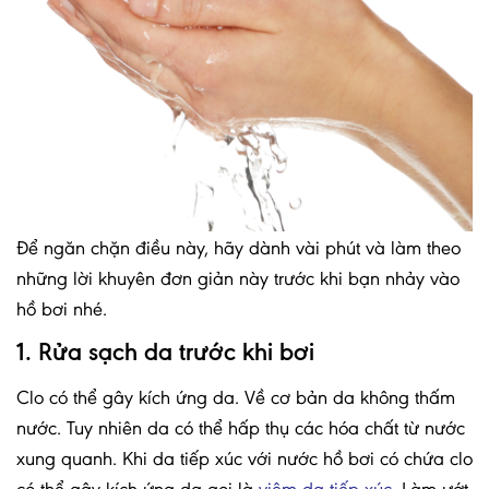
Để ngăn chặn điều này, hãy dành vài phút và làm theo
những lời khuyên đơn giản này trước khi bạn nhảy vào
hồ bơi nhé.
1. Rửa sạch da trước khi bơi
Clo có thể gây kích ứng da. Về cơ bản da không thấm
nước. Tuy nhiên da có thể hấp thụ các hóa chất từ nước
xung quanh. Khi da tiếp xúc với nước hồ bơi có chứa clo
có thể gây kích ứng da gọi là
viêm da tiếp xúc
. Làm ướt