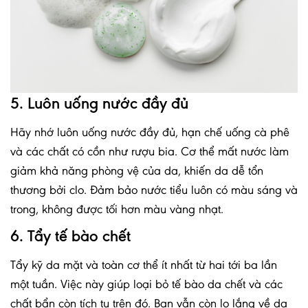
5. Luôn uống nước đầy đủ
Hãy nhớ luôn uống nước đầy đủ, hạn chế uống cà phê
và các chất có cồn như rượu bia. Cơ thể mất nước làm
giảm khả năng phòng vệ của da, khiến da dễ tổn
thương bởi clo. Đảm bảo nước tiểu luôn có màu sáng và
trong, không được tối hơn màu vàng nhạt.
6. Tẩy tế bào chết
Tẩy kỹ da mặt và toàn cơ thể ít nhất từ hai tới ba lần
một tuần. Việc này giúp loại bỏ tế bào da chết và các
chất bẩn còn tích tụ trên đó. Bạn vẫn còn lo lắng về da