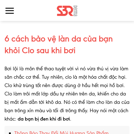
Bỏ
qua
nội
dung
6 cách bảo vệ làn da của bạn
khỏi Clo sau khi bơi
Bơi lội là môn thể thao tuyệt vời vì nó vừa thú vị vừa làm
săn chắc cơ thể. Tuy nhiên, clo là một hóa chất độc hại.
Clo khử trùng tốt nên được dùng ở hầu hết mọi hồ bơi.
Clo làm trôi mất lớp dầu tự nhiên trên da, khiến cho da
bị mất ẩm dẫn tới khô da. Nó có thể làm cho làn da của
bạn trông xỉn màu và tối đi trông thấy. Hay nói một cách
khác:
.
da bạn bị đen khi đi bơi
Thông Báo Thay Đổi Mùi Hương Sản Phẩm