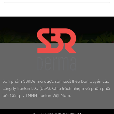
điều
nước
nữ
cần
Bạn
40
lưu
Nên
tuổi
ý
Biết
tươi
khi
trẻ
cho
và
trẻ
hạnh
em
phúc
bơi
lội
Sản phẩm SBRDerma được sản xuất theo bản quyền của
công ty Irontan LLC (USA).
Chịu trách nhiệm và phân phối
bởi Công ty TNHH Irontan Việt Nam.