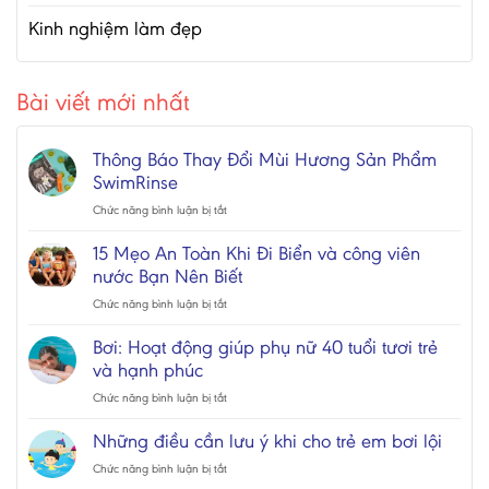
Kinh nghiệm làm đẹp
Bài viết mới nhất
Thông Báo Thay Đổi Mùi Hương Sản Phẩm
SwimRinse
ở
Chức năng bình luận bị tắt
Thông
Báo
15 Mẹo An Toàn Khi Đi Biển và công viên
Thay
nước Bạn Nên Biết
Đổi
Mùi
ở
Chức năng bình luận bị tắt
Hương
15
Sản
Mẹo
Bơi: Hoạt động giúp phụ nữ 40 tuổi tươi trẻ
Phẩm
An
và hạnh phúc
SwimRinse
Toàn
Khi
ở
Chức năng bình luận bị tắt
Đi
Bơi:
Biển
Hoạt
Những điều cần lưu ý khi cho trẻ em bơi lội
và
động
ở
Chức năng bình luận bị tắt
công
giúp
Những
viên
phụ