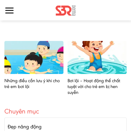
Bỏ
qua
nội
dung
Những điều cần lưu ý khi cho
Bơi lội – Hoạt động thể chất
trẻ em bơi lội
tuyệt vời cho trẻ em bị hen
suyễn
Chuyên mục
Đẹp năng động