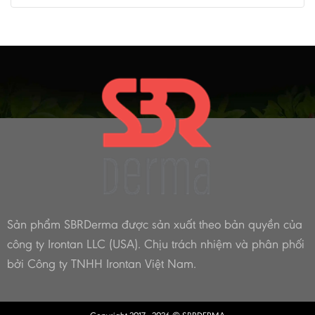
điều
nước
nữ
cần
Bạn
40
lưu
Nên
tuổi
ý
Biết
tươi
khi
trẻ
cho
và
trẻ
hạnh
em
phúc
bơi
lội
Sản phẩm SBRDerma được sản xuất theo bản quyền của
công ty Irontan LLC (USA).
Chịu trách nhiệm và phân phối
bởi Công ty TNHH Irontan Việt Nam.