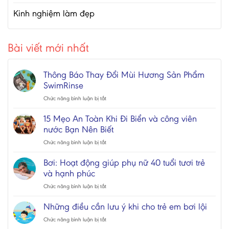
Kinh nghiệm làm đẹp
Bài viết mới nhất
Thông Báo Thay Đổi Mùi Hương Sản Phẩm
SwimRinse
ở
Chức năng bình luận bị tắt
Thông
Báo
15 Mẹo An Toàn Khi Đi Biển và công viên
Thay
nước Bạn Nên Biết
Đổi
Mùi
ở
Chức năng bình luận bị tắt
Hương
15
Sản
Mẹo
Bơi: Hoạt động giúp phụ nữ 40 tuổi tươi trẻ
Phẩm
An
và hạnh phúc
SwimRinse
Toàn
Khi
ở
Chức năng bình luận bị tắt
Đi
Bơi:
Biển
Hoạt
Những điều cần lưu ý khi cho trẻ em bơi lội
và
động
ở
Chức năng bình luận bị tắt
công
giúp
Những
viên
phụ