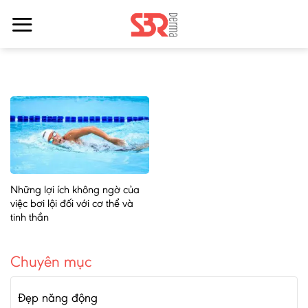
Bỏ
qua
nội
dung
Những lợi ích không ngờ của
việc bơi lội đối với cơ thể và
tinh thần
Chuyên mục
Đẹp năng động